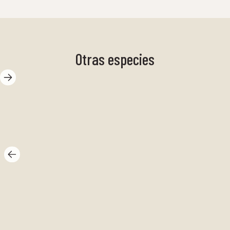
Otras especies
Cuidado del
cabello
Eg