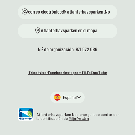
correo electrónico@ atlanterhavsparken .No
Atlanterhavsparken en el mapa
N.º de organización: 971 572 086
Tripadvisor
Facebook
Instagram
TikTok
YouTube
Español
Atlanterhavsparken Nos enorgullece contar con
la certificación de
Miljøfyrtårn
.