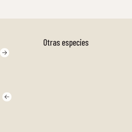
Otras especies
Lira
Ce