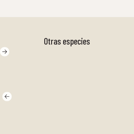
Otras especies
Ca
Gamba
pa