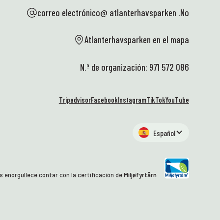
correo electrónico@ atlanterhavsparken .No
Atlanterhavsparken en el mapa
N.º de organización: 971 572 086
Tripadvisor
Facebook
Instagram
TikTok
YouTube
Español
 enorgullece contar con la certificación de
Miljøfyrtårn
.