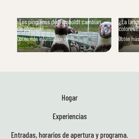
¡Los pingüinos de Humboldt cambian
¿La lang
de plumaje!
colores?
Obtén más información
Obtén más
Hogar
Experiencias
Entradas, horarios de apertura y programa.