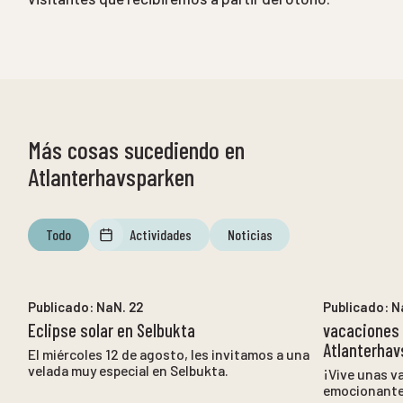
Más cosas sucediendo en
Atlanterhavsparken
Todo
Actividades
Noticias
NaN. 12
a
NaN. 12
Publicado:
NaN. 22
Publicado:
N
Eclipse solar en Selbukta
vacaciones
Atlanterhav
El miércoles 12 de agosto, les invitamos a una
velada muy especial en Selbukta.
¡Vive unas v
emocionantes