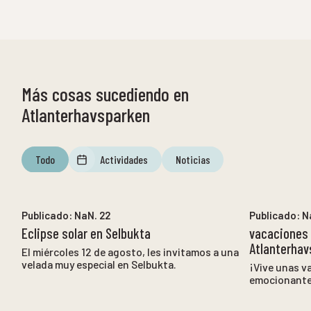
Más cosas sucediendo en
Atlanterhavsparken
Todo
Actividades
Noticias
NaN. 12
a
NaN. 12
Publicado:
NaN. 22
Publicado:
N
Eclipse solar en Selbukta
vacaciones
Atlanterhav
El miércoles 12 de agosto, les invitamos a una
velada muy especial en Selbukta.
¡Vive unas v
emocionantes