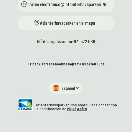
correo electrónico@ atlanterhavsparken .No
Atlanterhavsparken en el mapa
N.º de organización: 971 572 086
Tripadvisor
Facebook
Instagram
TikTok
YouTube
Español
Atlanterhavsparken Nos enorgullece contar con
la certificación de
Miljøfyrtårn
.