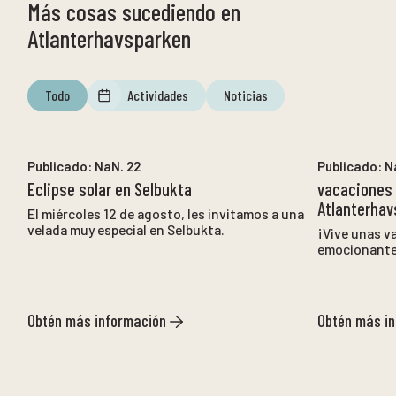
Más cosas sucediendo en
Atlanterhavsparken
Todo
Actividades
Noticias
NaN. 12
a
NaN. 12
Publicado:
NaN. 22
Publicado:
N
Eclipse solar en Selbukta
vacaciones
Atlanterhav
El miércoles 12 de agosto, les invitamos a una
velada muy especial en Selbukta.
¡Vive unas v
emocionantes
Obtén más información
Obtén más i