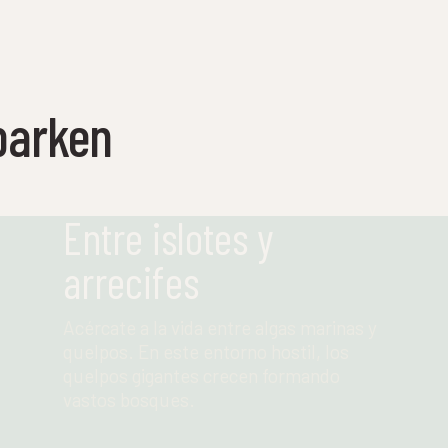
parken
Entre islotes y
arrecifes
Acércate a la vida entre algas marinas y
quelpos. En este entorno hostil, los
quelpos gigantes crecen formando
vastos bosques.