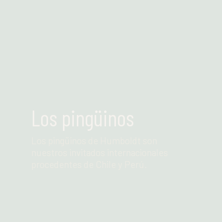
Leer más
Los pingüinos
Los pingüinos de Humboldt son
nuestros invitados internacionales
procedentes de Chile y Perú.
Leer más