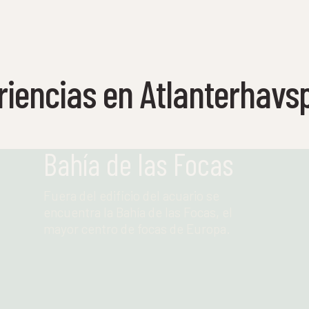
riencias en Atlanterhavs
Bahía de las Focas
Fuera del edificio del acuario se
encuentra la Bahía de las Focas, el
mayor centro de focas de Europa.
Leer más