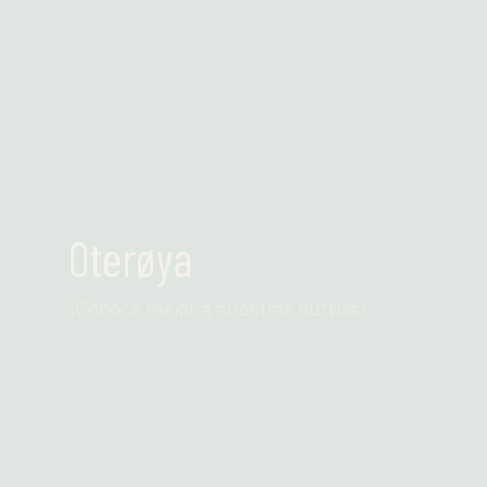
Leer más
Oterøya
¡Conoce mejor a nuestras nutrias!
Leer más