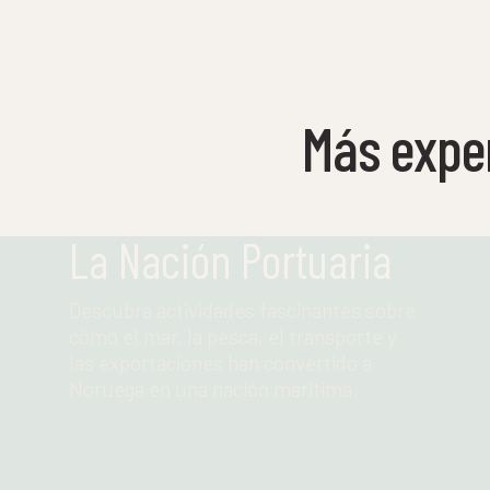
Más expe
La Nación Portuaria
Descubra actividades fascinantes sobre
cómo el mar, la pesca, el transporte y
las exportaciones han convertido a
Noruega en una nación marítima.
Leer más