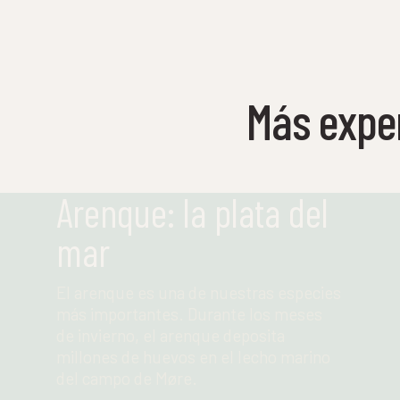
Más expe
Arenque: la plata del
mar
El arenque es una de nuestras especies
más importantes. Durante los meses
de invierno, el arenque deposita
millones de huevos en el lecho marino
del campo de Møre.