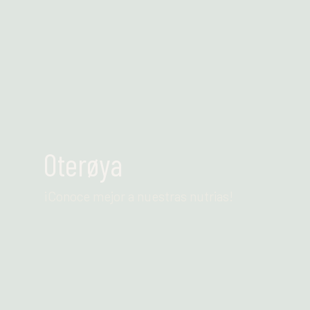
Leer más
Oterøya
¡Conoce mejor a nuestras nutrias!
Leer más