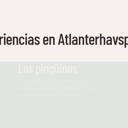
riencias en Atlanterhavs
Los pingüinos
Los pingüinos de Humboldt son
nuestros invitados internacionales
procedentes de Chile y Perú.
Leer más