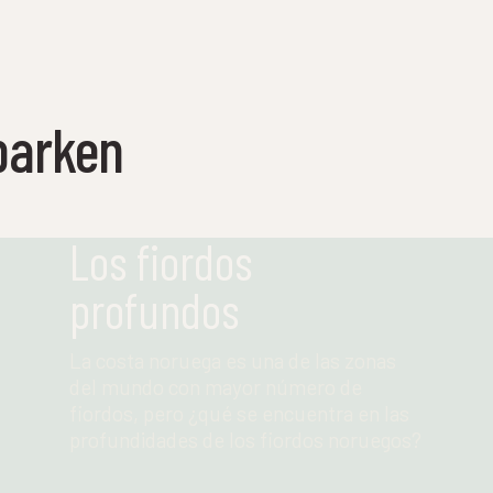
parken
Los fiordos
profundos
La costa noruega es una de las zonas
del mundo con mayor número de
fiordos, pero ¿qué se encuentra en las
profundidades de los fiordos noruegos?