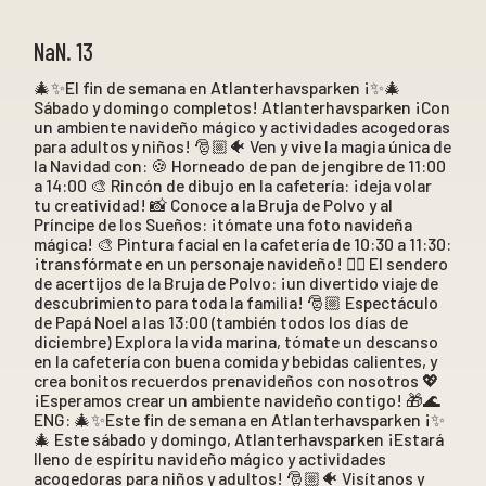
NaN. 13
🎄✨El fin de semana en Atlanterhavsparken ¡✨🎄
Sábado y domingo completos! Atlanterhavsparken ¡Con
un ambiente navideño mágico y actividades acogedoras
para adultos y niños! 🎅🏼🐠 Ven y vive la magia única de
la Navidad con: 🍪 Horneado de pan de jengibre de 11:00
a 14:00 🎨 Rincón de dibujo en la cafetería: ¡deja volar
tu creatividad! 📸 Conoce a la Bruja de Polvo y al
Príncipe de los Sueños: ¡tómate una foto navideña
mágica! 🎨 Pintura facial en la cafetería de 10:30 a 11:30:
¡transfórmate en un personaje navideño! 🕵️‍♀️ El sendero
de acertijos de la Bruja de Polvo: ¡un divertido viaje de
descubrimiento para toda la familia! 🎅🏼 Espectáculo
de Papá Noel a las 13:00 (también todos los días de
diciembre) Explora la vida marina, tómate un descanso
en la cafetería con buena comida y bebidas calientes, y
crea bonitos recuerdos prenavideños con nosotros 💖
¡Esperamos crear un ambiente navideño contigo! 🎁🌊
ENG: 🎄✨Este fin de semana en Atlanterhavsparken ¡✨
🎄 Este sábado y domingo, Atlanterhavsparken ¡Estará
lleno de espíritu navideño mágico y actividades
acogedoras para niños y adultos! 🎅🏼🐠 Visítanos y