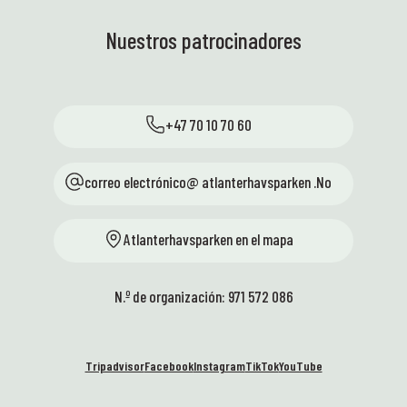
resultados de aprendizaje, en
en la
colaboración con las escuelas.
ocina
pregu
Nuestros patrocinadores
¡Condiciones fantásticas en el
ambio
soste
Parque Científico, educativo y
onaron
y el 
tan idílico! 🤩 🚐 ¡El Camión
as.
seman
Científico finalmente está en su
visita
+47 70 10 70 60
lugar, y estamos eufóricos!
 con
una a
El fin
alime
Eléctrico, delicioso y listo para
lleno
como 
transportar conocimiento y
correo electrónico@ atlanterhavsparken .No
ken
vida y
equipo de manera segura a las
ama
¡Fant
escuelas. Ahora esperamos
s
a tod
Atlanterhavsparken en el mapa
conocer a estudiantes con
 donde
esta 
curiosidad y experimentos por
ver de
termi
delante, ¡sobre ruedas! ⭐ ENG:
 de
vida,
N.º de organización: 971 572 086
¡Están sucediendo muchas
 El
sensa
cosas emocionantes en el Centro
e
Atlan
de Ciencias estos días, y nos
Empe
Tripadvisor
Facebook
Instagram
TikTok
YouTube
encanta! Aquí hay algunos
ería
horari
aspectos destacados: 🐚
! 🚀
todo u