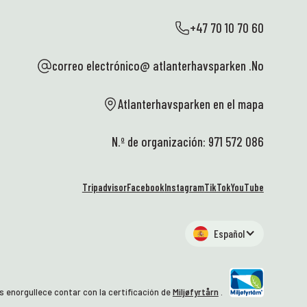
es
he
+47 70 10 70 60
el
up
correo electrónico@ atlanterhavsparken .No
co
de
ve
Atlanterhavsparken en el mapa
to
co
N.º de organización: 971 572 086
cl
pl
qu
Tripadvisor
Facebook
Instagram
TikTok
YouTube
qu
🥰
At
Español
¡E
💙
al
te
 enorgullece contar con la certificación de
Miljøfyrtårn
.
of