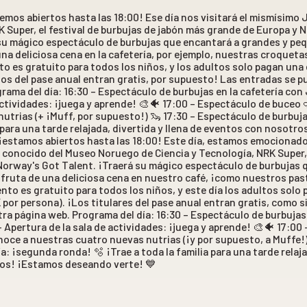
remos abiertos hasta las 18:00! Ese día nos visitará el mismísim
K Super, el festival de burbujas de jabón más grande de Europa y 
r su mágico espectáculo de burbujas que encantará a grandes y 
una deliciosa cena en la cafetería, por ejemplo, nuestras croquet
o es gratuito para todos los niños, y los adultos solo pagan una 
ios del pase anual entran gratis, por supuesto! Las entradas se p
rama del día: 16:30 – Espectáculo de burbujas en la cafetería co
actividades: ¡juega y aprende! 🎨🐠 17:00 – Espectáculo de buceo 
trias (+ ¡Muff, por supuesto!) 🦦 17:30 – Espectáculo de burbujas
a para una tarde relajada, divertida y llena de eventos con nosotr
 ¡estamos abiertos hasta las 18:00! Este día, estamos emocionados
 conocido del Museo Noruego de Ciencia y Tecnología, NRK Super, 
orway's Got Talent. ¡Traerá su mágico espectáculo de burbujas q
fruta de una deliciosa cena en nuestro café, ¡como nuestros pas
nto es gratuito para todos los niños, y este día los adultos solo p
 por persona). ¡Los titulares del pase anual entran gratis, como 
ra página web. Programa del día: 16:30 – Espectáculo de burbujas 
 Apertura de la sala de actividades: ¡juega y aprende! 🎨🐠 17:00
noce a nuestras cuatro nuevas nutrias (¡y por supuesto, a Muffe!
ía: ¡segunda ronda! 🫧 ¡Trae a toda la familia para una tarde relaja
os! ¡Estamos deseando verte! 💙