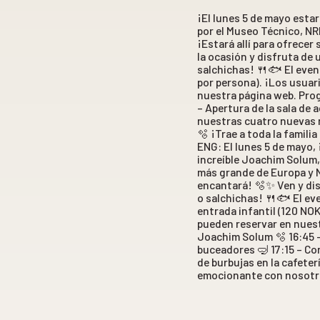
¡El lunes 5 de mayo esta
por el Museo Técnico, NR
¡Estará allí para ofrece
la ocasión y disfruta de 
salchichas! 🍴🐟 El event
por persona). ¡Los usuar
nuestra página web. Prog
– Apertura de la sala de 
nuestras cuatro nuevas nu
🫧 ¡Trae a toda la famili
ENG: El lunes 5 de mayo,
increíble Joachim Solum,
más grande de Europa y N
encantará! 🫧✨ Ven y dis
o salchichas! 🍴🐟 El eve
entrada infantil (120 NOK
pueden reservar en nuest
Joachim Solum 🫧 16:45 –
buceadores 🤿 17:15 – Co
de burbujas en la cafeter
emocionante con nosotr