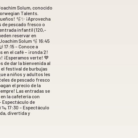
o Joachim Solum, conocido
Norwegian Talents.
pequeños! 🫧✨ ¡Aprovecha
as de pescado fresco o
entrada infantil (120,-
ueden reservar en
n Joachim Solum 🫧 16:45
🤿 17:15 – Conoce a
 en el café – ¡ronda 2!
os! ¡Esperamos verte! 💙
 de dar la bienvenida al
el festival de burbujas
ue a niños y adultos les
teles de pescado fresco
agan el precio de la
siempre! Las entradas se
en la cafetería con
 – Espectáculo de
) 🦦 17:30 – Espectáculo
da, divertida y