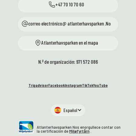
+47 70 10 70 60
correo electrónico@ atlanterhavsparken .No
Atlanterhavsparken en el mapa
N.º de organización: 971 572 086
Tripadvisor
Facebook
Instagram
TikTok
YouTube
Español
Atlanterhavsparken Nos enorgullece contar con
la certificación de
Miljøfyrtårn
.