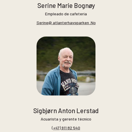
Serine Marie Bognøy
Empleado de cafetería
Serine@ atlanterhavsparken .No
Sigbjørn Anton Lerstad
Acuarista y gerente técnico
(+47) 911 82 540