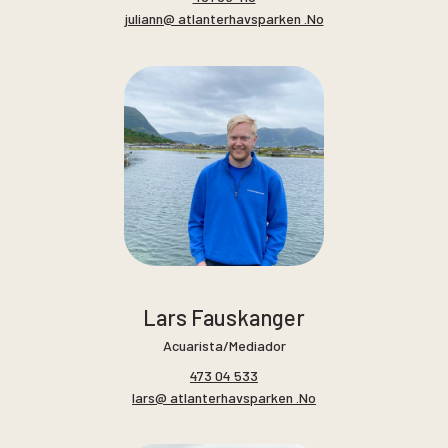
juliann@ atlanterhavsparken .No
Lars Fauskanger
Acuarista/Mediador
473 04 533
lars@ atlanterhavsparken .No