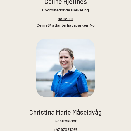
Celine Hjeltnes
Coordinador de Marketing
98118991
Celine@ atlanterhavsparken .No
Christina Marie Måseidvåg
Controlador
+47 97031265